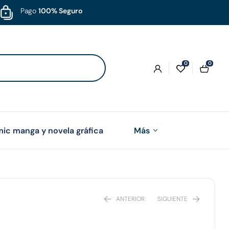
Pago
100% Seguro
0
0
ic manga y novela gráfica
Más
ANTERIOR
SIGUIENTE