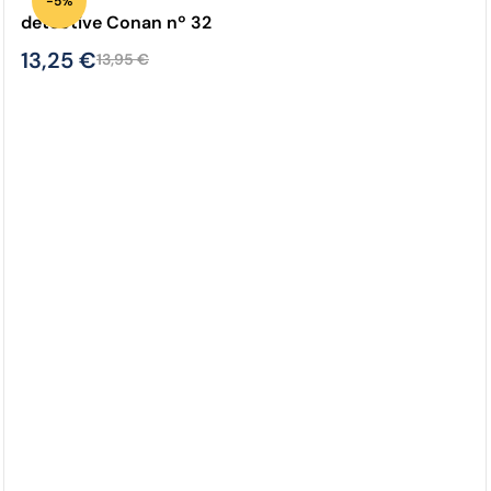
-5%
detective Conan nº 32
13,25
€
13,95
€