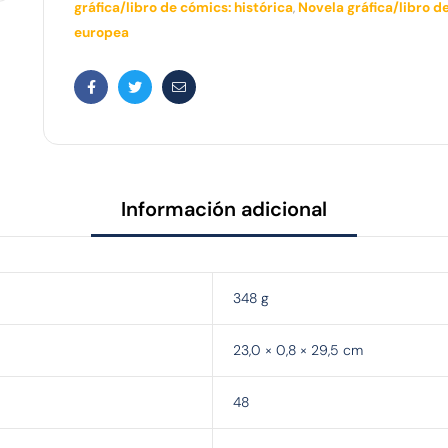
gráfica/libro de cómics: histórica
,
Novela gráfica/libro d
europea
F
T
C
a
w
o
c
i
r
e
t
r
Información adicional
b
t
e
o
e
o
348 g
o
r
e
k
l
23,0 × 0,8 × 29,5 cm
e
48
c
t