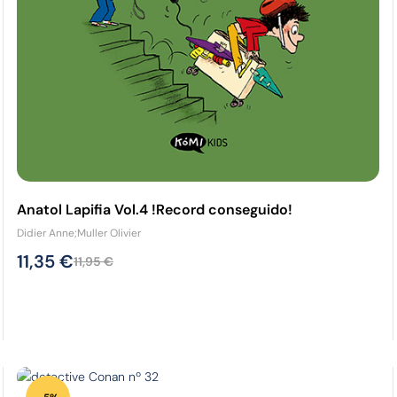
Anatol Lapifia Vol.4 !Record conseguido!
Didier Anne;Muller Olivier
11,35
€
11,95
€