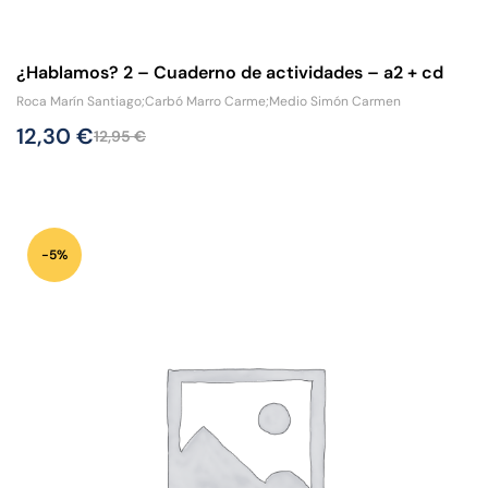
¿Hablamos? 2 – Cuaderno de actividades – a2 + cd
Roca Marín Santiago;Carbó Marro Carme;Medio Simón Carmen
12,30
€
12,95
€
-5%