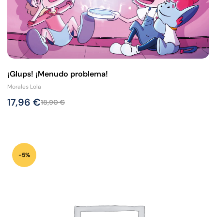
¡Glups! ¡Menudo problema!
Morales Lola
17,96
€
18,90
€
-5%