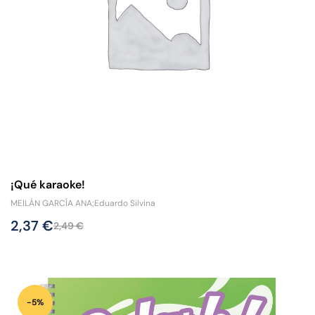
¡Qué karaoke!
MEILÁN GARCÍA ANA;Eduardo Silvina
2,37
€
2,49
€
-5%