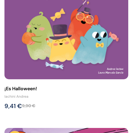
¡Es Halloween!
Iachini Andrea
9,41
€
9,90
€