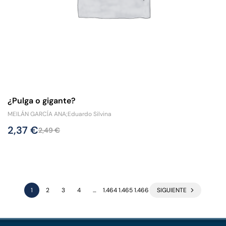
¿Pulga o gigante?
MEILÁN GARCÍA ANA;Eduardo Silvina
2,37
€
2,49
€
1
2
3
4
…
1.464
1.465
1.466
SIGUIENTE