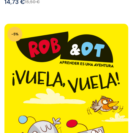
14,73
€
15,50
€
-5%