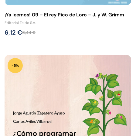
¡Ya leemos! 09 – El rey Pico de Loro – J. y W. Grimm
Editorial Teide S.A.
6,12
€
6,44
€
-5%