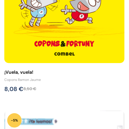
¡Vuela, vuela!
Copons Ramon Jaume
8,08
€
8,50
€
-5%