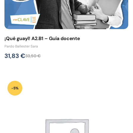
¡Qué guayl! A2.B1 – Guía docente
Pardo Ballester Sara
31,83
€
33,50
€
-5%