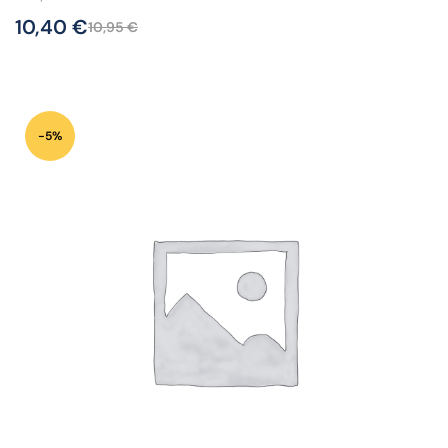
10,40
€
10,95
€
-5%