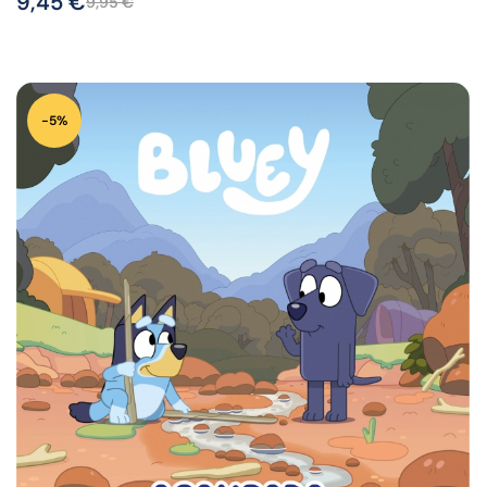
9,45
€
9,95
€
-5%