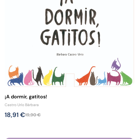
¡A dormir, gatitos!
Castro Urío Bàrbara
18,91
€
19,90
€