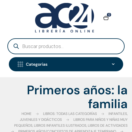
0
Categorías
Primeros años: la
familia
HOME
LIBROS: TODAS LAS CATEGORÍAS
INFANTILES,
JUVENILES Y DIDÁCTICOS
LIBROS PARA NIÑOS Y NIÑAS MUY
PEQUEÑOS, LIBROS INFANTILES ILUSTRADOS, LIBROS DE ACTIVIDADES
PRIMEROS AÑOS/CONCEPTOS DE APRENDIZAJE TEMPRANO