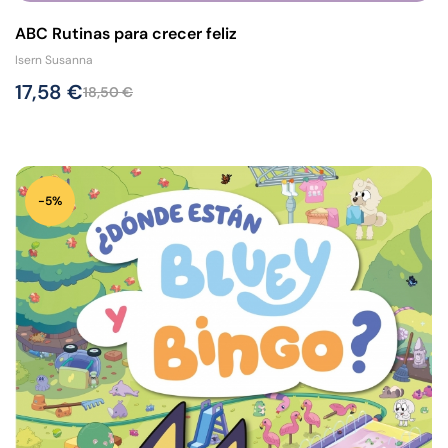
ABC Rutinas para crecer feliz
Isern Susanna
17,58
€
18,50
€
-5%