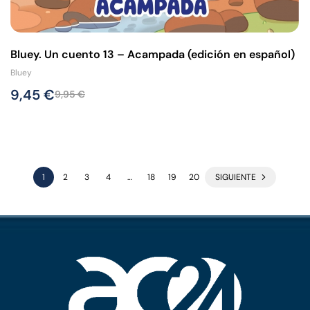
Bluey. Un cuento 13 – Acampada (edición en español)
Bluey
9,45
€
9,95
€
1
2
3
4
…
18
19
20
SIGUIENTE