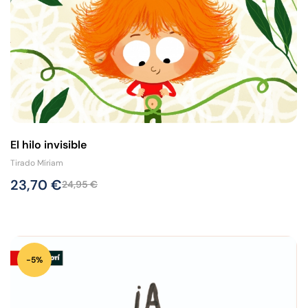
El hilo invisible
Tirado Míriam
23,70
€
24,95
€
-5%