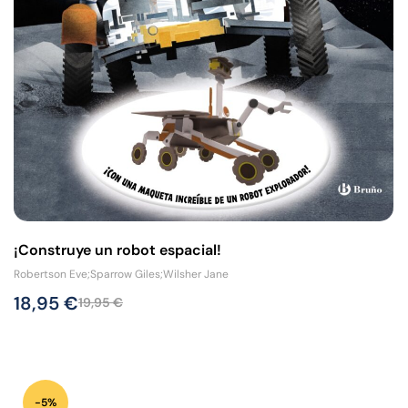
¡Construye un robot espacial!
Robertson Eve;Sparrow Giles;Wilsher Jane
18,95
€
19,95
€
-5%