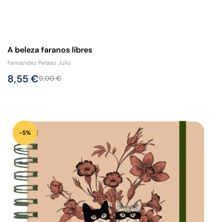
A beleza faranos libres
Fernández Peláez Julio
8,55
€
9,00
€
-5%