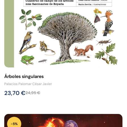
Árboles singulares
Palacios Palomar César Javier
23,70
€
24,95
€
-5%