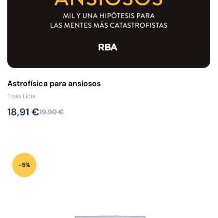
Astrofísica para ansiosos
Troisi Licia
18,91
€
19,90
€
-5%