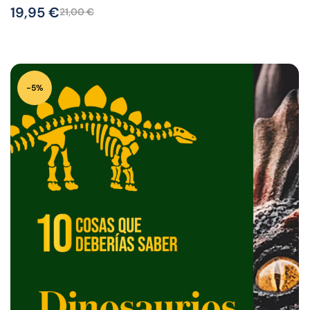
19,95
€
21,00
€
-5%